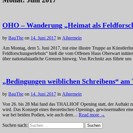
Monat:
Juni 2017
OHO – Wanderung „Heimat als Feldforsch
by
BauThe
on
14. Juni 2017
in
Allgemein
Am Montag, dem 5. Juni 2017, trat eine illustre Truppe an KünstlerI
Feldforschungserlebnis“ hieß die vom Offenen Haus Oberwart initiier
über nationalstaatliche Grenzen hinweg. Von Rechnitz aus führte u
„Bedingungen weiblichen Schreibens“ 
by
BauThe
on
14. Juni 2017
in
Allgemein
Von 26. bis 28 Mai fand das THALHOF Opening statt, der Auftakt zu
wird. Das Konzept eines theoretischen Openings, gewissermaßen eines
war bei beiden Podien, wie auch dem…
Read more →
Suchen nach: