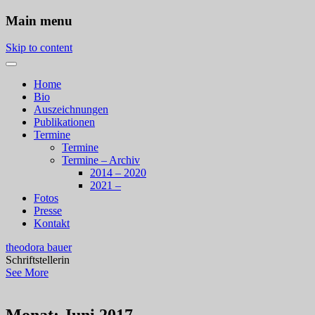
Main menu
Skip to content
Home
Bio
Auszeichnungen
Publikationen
Termine
Termine
Termine – Archiv
2014 – 2020
2021 –
Fotos
Presse
Kontakt
theodora bauer
Schriftstellerin
See More