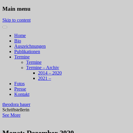
Main menu
Skip to content
Home
Bio
Auszeichnungen
Publikationen
Termine
Termine
Termine – Archiv
2014 – 2020
2021 –
Fotos
Presse
Kontakt
theodora bauer
Schriftstellerin
See More