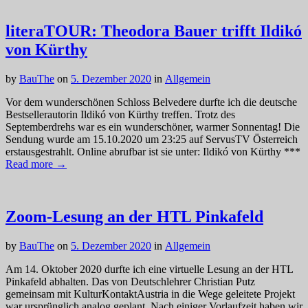
literaTOUR: Theodora Bauer trifft Ildikó
von Kürthy
by
BauThe
on
5. Dezember 2020
in
Allgemein
Vor dem wunderschönen Schloss Belvedere durfte ich die deutsche
Bestsellerautorin Ildikó von Kürthy treffen. Trotz des
Septemberdrehs war es ein wunderschöner, warmer Sonnentag! Die
Sendung wurde am 15.10.2020 um 23:25 auf ServusTV Österreich
erstausgestrahlt. Online abrufbar ist sie unter: Ildikó von Kürthy ***
Read more →
Zoom-Lesung an der HTL Pinkafeld
by
BauThe
on
5. Dezember 2020
in
Allgemein
Am 14. Oktober 2020 durfte ich eine virtuelle Lesung an der HTL
Pinkafeld abhalten. Das von Deutschlehrer Christian Putz
gemeinsam mit KulturKontaktAustria in die Wege geleitete Projekt
war ursprünglich analog geplant. Nach einiger Vorlaufzeit haben wir