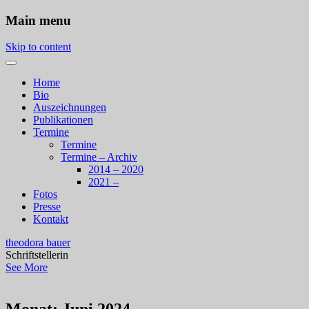
Main menu
Skip to content
Home
Bio
Auszeichnungen
Publikationen
Termine
Termine
Termine – Archiv
2014 – 2020
2021 –
Fotos
Presse
Kontakt
theodora bauer
Schriftstellerin
See More