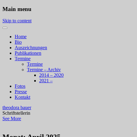
Main menu
Skip to content
Home
Bio
Auszeichnungen
Publikationen
Termine
Termine
Termine – Archiv
2014 – 2020
2021 –
Fotos
Presse
Kontakt
theodora bauer
Schriftstellerin
See More