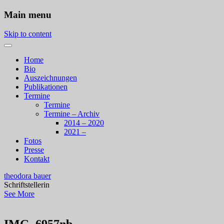
Main menu
Skip to content
Home
Bio
Auszeichnungen
Publikationen
Termine
Termine
Termine – Archiv
2014 – 2020
2021 –
Fotos
Presse
Kontakt
theodora bauer
Schriftstellerin
See More