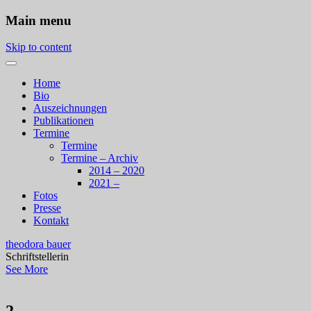
Main menu
Skip to content
Home
Bio
Auszeichnungen
Publikationen
Termine
Termine
Termine – Archiv
2014 – 2020
2021 –
Fotos
Presse
Kontakt
theodora bauer
Schriftstellerin
See More