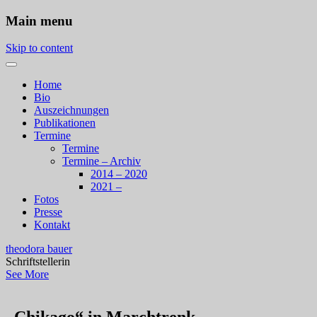
Main menu
Skip to content
Home
Bio
Auszeichnungen
Publikationen
Termine
Termine
Termine – Archiv
2014 – 2020
2021 –
Fotos
Presse
Kontakt
theodora bauer
Schriftstellerin
See More