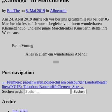
„Chikago“ in Marchtrenk
by
BauThe
on
8. Mai 2019
in
Allgemein
Am 24. April 2019 durfte ich vor bestens gefülltem Haus bei der JG
Marchtrenkt lesen. Ich wurde begleitet von einem wunderbaren
Klarinettenduo, und eine junge Marchtrenker Künstlerin stellte ihre
Werke aus.
Beim Vortrag
Alles in allem ein wunderbarer Abend!
***
Post navigation
← Premiere: papier.waren.pospischil am Salzburger Landestheater
literaTOUR: Theodora Bauer trifft Clemens Setz →
Suchen nach:
Archiv
Juni 2026