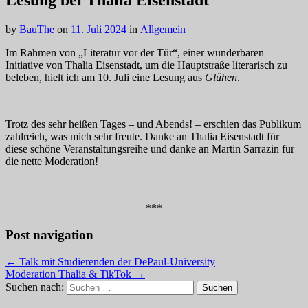
Lesung bei Thalia Eisenstadt
by
BauThe
on
11. Juli 2024
in
Allgemein
Im Rahmen von „Literatur vor der Tür“, einer wunderbaren
Initiative von Thalia Eisenstadt, um die Hauptstraße literarisch zu
beleben, hielt ich am 10. Juli eine Lesung aus
Glühen
.
Trotz des sehr heißen Tages – und Abends! – erschien das Publikum
zahlreich, was mich sehr freute. Danke an Thalia Eisenstadt für
diese schöne Veranstaltungsreihe und danke an Martin Sarrazin für
die nette Moderation!
***
Post navigation
← Talk mit Studierenden der DePaul-University
Moderation Thalia & TikTok →
Suchen nach: