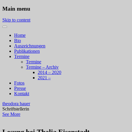
Main menu
Skip to content
Home
Bio
Auszeichnungen
Publikationen
Termine
Termine
Termine – Archiv
2014 – 2020
2021 –
Fotos
Presse
Kontakt
theodora bauer
Schriftstellerin
See More