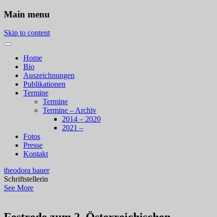
Main menu
Skip to content
Home
Bio
Auszeichnungen
Publikationen
Termine
Termine
Termine – Archiv
2014 – 2020
2021 –
Fotos
Presse
Kontakt
theodora bauer
Schriftstellerin
See More