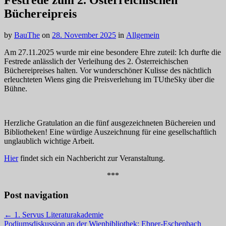
Festrede zum 2. Österreichischen
Büchereipreis
by
BauThe
on
28. November 2025
in
Allgemein
Am 27.11.2025 wurde mir eine besondere Ehre zuteil: Ich durfte die
Festrede anlässlich der Verleihung des 2. Österreichischen
Büchereipreises halten. Vor wunderschöner Kulisse des nächtlich
erleuchteten Wiens ging die Preisverlehung im TUtheSky über die
Bühne.
Herzliche Gratulation an die fünf ausgezeichneten Büchereien und
Bibliotheken! Eine würdige Auszeichnung für eine gesellschaftlich
unglaublich wichtige Arbeit.
Hier
findet sich ein Nachbericht zur Veranstaltung.
***
Post navigation
← 1. Servus Literaturakademie
Podiumsdiskussion an der Wienbibliothek: Ebner-Eschenbach