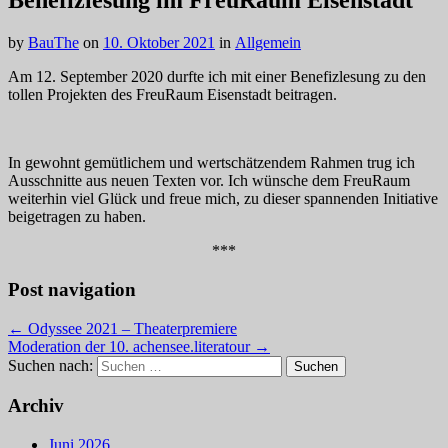
Benefizlesung im FreuRaum Eisenstadt
by
BauThe
on
10. Oktober 2021
in
Allgemein
Am 12. September 2020 durfte ich mit einer Benefizlesung zu den
tollen Projekten des FreuRaum Eisenstadt beitragen.
In gewohnt gemütlichem und wertschätzendem Rahmen trug ich
Ausschnitte aus neuen Texten vor. Ich wünsche dem FreuRaum
weiterhin viel Glück und freue mich, zu dieser spannenden Initiative
beigetragen zu haben.
***
Post navigation
← Odyssee 2021 – Theaterpremiere
Moderation der 10. achensee.literatour →
Suchen nach:
Archiv
Juni 2026