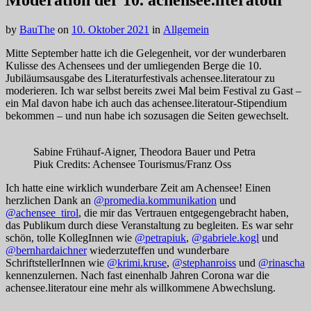
Moderation der 10. achensee.literatour
by
BauThe
on
10. Oktober 2021
in
Allgemein
Mitte September hatte ich die Gelegenheit, vor der wunderbaren
Kulisse des Achensees und der umliegenden Berge die 10.
Jubiläumsausgabe des Literaturfestivals achensee.literatour zu
moderieren. Ich war selbst bereits zwei Mal beim Festival zu Gast –
ein Mal davon habe ich auch das achensee.literatour-Stipendium
bekommen – und nun habe ich sozusagen die Seiten gewechselt.
Sabine Frühauf-Aigner, Theodora Bauer und Petra
Piuk Credits: Achensee Tourismus/Franz Oss
Ich hatte eine wirklich wunderbare Zeit am Achensee! Einen
herzlichen Dank an
@promedia.kommunikation
und
@achensee_tirol
, die mir das Vertrauen entgegengebracht haben,
das Publikum durch diese Veranstaltung zu begleiten. Es war sehr
schön, tolle KollegInnen wie
@petrapiuk
,
@gabriele.kogl
und
@bernhardaichner
wiederzuteffen und wunderbare
SchriftstellerInnen wie
@krimi.kruse
,
@stephanroiss
und
@rinascha
kennenzulernen. Nach fast einenhalb Jahren Corona war die
achensee.literatour eine mehr als willkommene Abwechslung.